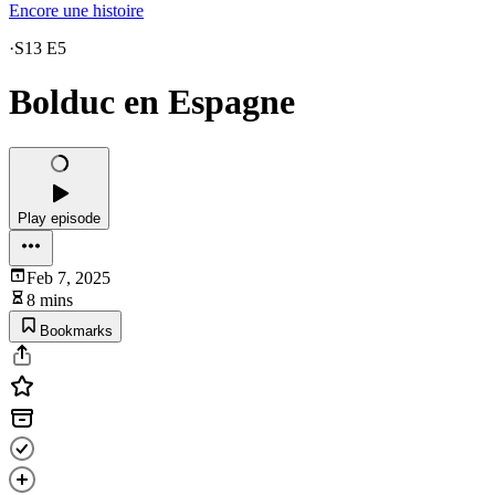
Encore une histoire
·
S13 E5
Bolduc en Espagne
Play episode
Feb 7, 2025
8 mins
Bookmarks