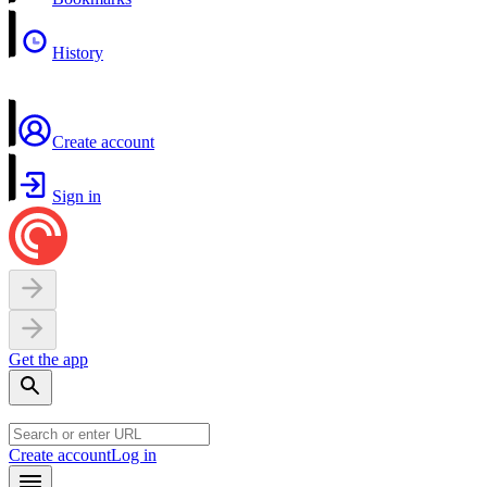
History
Create account
Sign in
Get the app
Create account
Log in