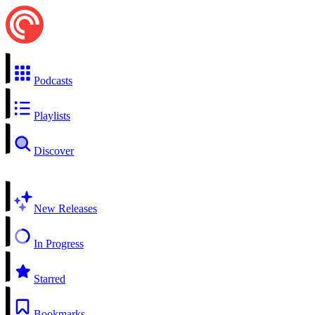
Podcasts
Playlists
Discover
New Releases
In Progress
Starred
Bookmarks