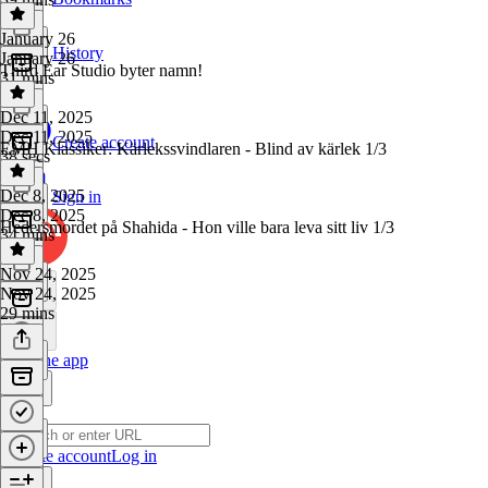
January 26
History
January 26
Third Ear Studio byter namn!
31 mins
Dec 11, 2025
Dec 11, 2025
Create account
EMH Klassiker: Kärlekssvindlaren - Blind av kärlek 1/3
38 secs
Dec 8, 2025
Sign in
Dec 8, 2025
Hedersmordet på Shahida - Hon ville bara leva sitt liv 1/3
34 mins
Nov 24, 2025
Nov 24, 2025
29 mins
Get the app
Create account
Log in