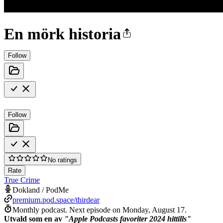
En mörk historia
Follow
Follow
No ratings
Rate
True Crime
Dokland / PodMe
premium.pod.space/thirdear
Monthly podcast.
Next episode on
Monday, August 17
.
Utvald som en av
"Apple Podcasts favoriter 2024 hittills"