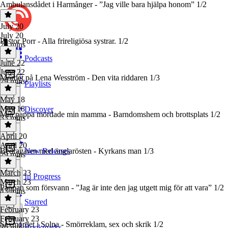
Ambulansdådet i Harmånger - ”Jag ville bara hjälpa honom” 1/2
July 20
July 20
Pastor Porr - Alla frireligiösa systrar. 1/2
25 mins
Podcasts
June 22
June 22
Mordet på Lena Wesström - Den vita riddaren 1/3
29 mins
Playlists
May 18
May 18
Discover
Min pappa mördade min mamma - Barndomshem och brottsplats 1/2
33 mins
April 20
April 20
Bedragaren med änglarösten - Kyrkans man 1/3
New Releases
29 mins
March 23
In Progress
March 23
Pappan som försvann - ”Jag är inte den jag utgett mig för att vara” 1/2
43 mins
Starred
February 23
February 23
Sexmordet i Solna - Smörreklam, sex och skrik 1/2
Bookmarks
39 mins