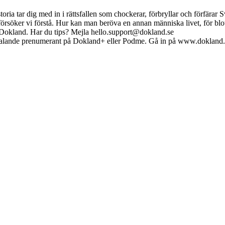
ia tar dig med in i rättsfallen som chockerar, förbryllar och förfära
örsöker vi förstå. Hur kan man beröva en annan människa livet, för blott
 Dokland. Har du tips? Mejla hello.support@dokland.se
bli betalande prenumerant på Dokland+ eller Podme. Gå in på www.dokland