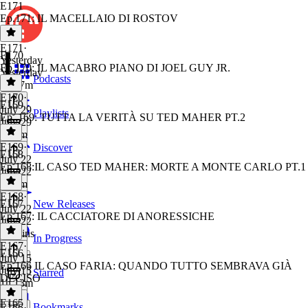
E171
Ep.171: IL MACELLAIO DI ROSTOV
E171
·
E170
Yesterday
Ep.170: IL MACABRO PIANO DI JOEL GUY JR.
Yesterday
Podcasts
1h 17m
E170
·
E169
July 29
Playlists
Ep..169: TUTTA LA VERITÀ SU TED MAHER PT.2
July 29
1h 2m
E169
·
Discover
E168
July 22
Ep.168:IL CASO TED MAHER: MORTE A MONTE CARLO PT.1
July 22
1h 6m
E168
·
E167
New Releases
July 22
Ep.167: IL CACCIATORE DI ANORESSICHE
July 22
48 mins
In Progress
E167
·
E166
July 15
Ep.166 IL CASO FARIA: QUANDO TUTTO SEMBRAVA GIÀ
July 15
Starred
DECISO
1h 13m
E165
Bookmarks
E166
·