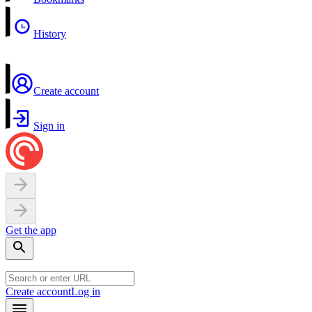
History
Create account
Sign in
Get the app
Create account
Log in