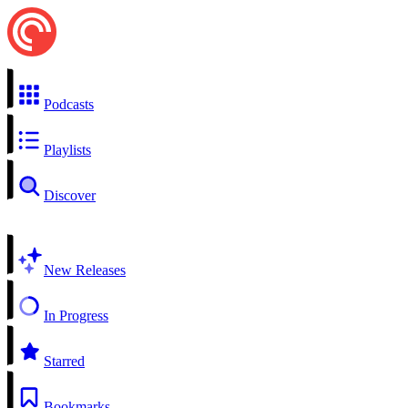
Podcasts
Playlists
Discover
New Releases
In Progress
Starred
Bookmarks