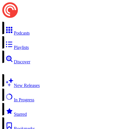
Podcasts
Playlists
Discover
New Releases
In Progress
Starred
Bookmarks