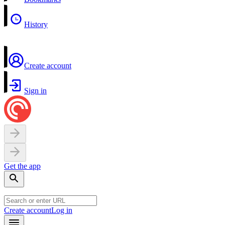
History
Create account
Sign in
Get the app
Create account
Log in