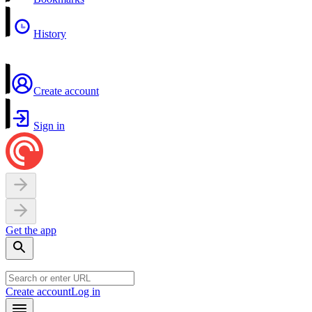
History
Create account
Sign in
Get the app
Create account
Log in