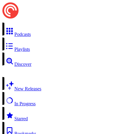
Podcasts
Playlists
Discover
New Releases
In Progress
Starred
Bookmarks