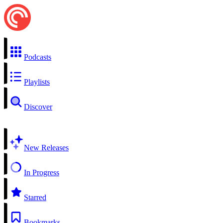
Podcasts
Playlists
Discover
New Releases
In Progress
Starred
Bookmarks