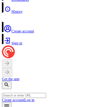
History
Create account
Sign in
Get the app
Create account
Log in