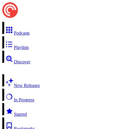
Podcasts
Playlists
Discover
New Releases
In Progress
Starred
Bookmarks