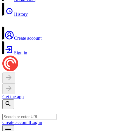
History
Create account
Sign in
Get the app
Create account
Log in