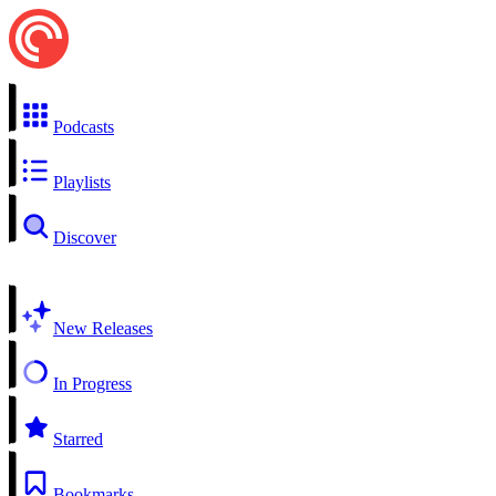
Podcasts
Playlists
Discover
New Releases
In Progress
Starred
Bookmarks