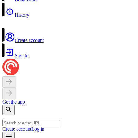
History
Create account
Sign in
Get the app
Create account
Log in