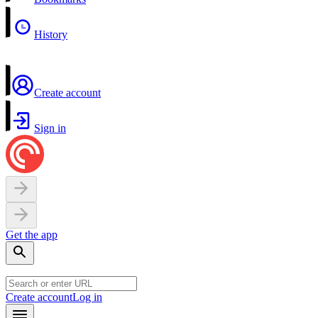
History
Create account
Sign in
Get the app
Create account
Log in