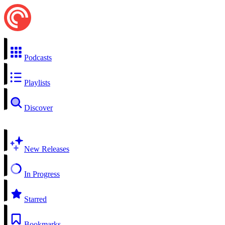
Podcasts
Playlists
Discover
New Releases
In Progress
Starred
Bookmarks