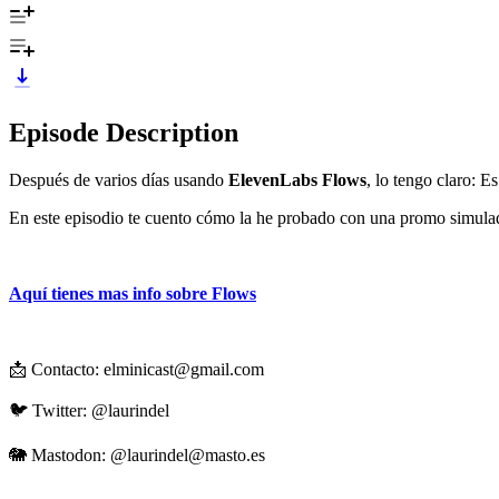
Episode Description
Después de varios días usando
ElevenLabs Flows
, lo tengo claro: 
En este episodio te cuento cómo la he probado con una promo simul
Aquí tienes mas info sobre Flows
📩 Contacto: ⁠⁠⁠⁠⁠⁠⁠⁠⁠⁠⁠⁠⁠elminicast@gmail.com⁠⁠⁠⁠⁠⁠⁠⁠⁠⁠⁠⁠⁠
🐦 Twitter: @laurindel
🐘 Mastodon: @⁠⁠⁠⁠⁠⁠⁠⁠⁠⁠⁠⁠⁠laurindel@masto.es⁠⁠⁠⁠⁠⁠⁠⁠⁠⁠⁠⁠⁠