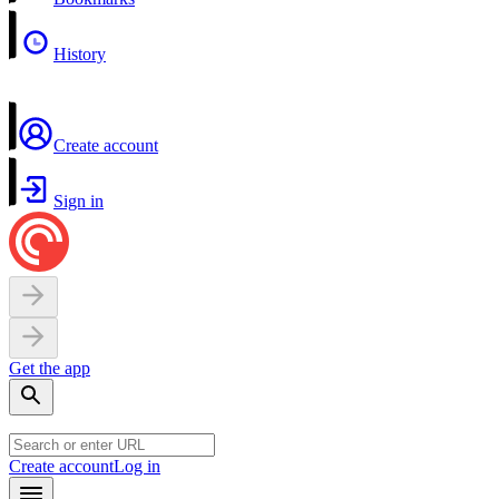
History
Create account
Sign in
Get the app
Create account
Log in