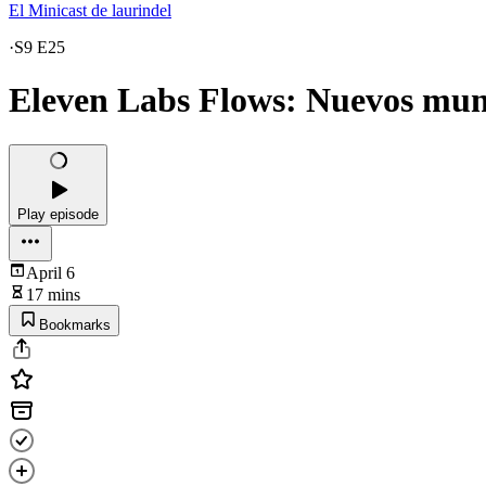
El Minicast de laurindel
·
S9 E25
Eleven Labs Flows: Nuevos mun
Play episode
April 6
17 mins
Bookmarks