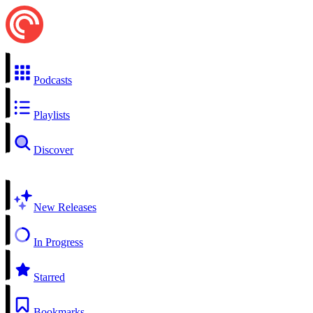
Podcasts
Playlists
Discover
New Releases
In Progress
Starred
Bookmarks