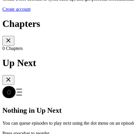
Create account
Chapters
0 Chapters
Up Next
Nothing in Up Next
You can queue episodes to play next using the dot menu on an episod
Press spacebar to reorder.