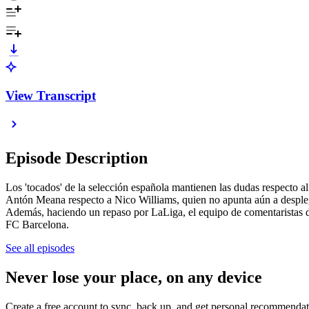
View Transcript
Episode Description
Los 'tocados' de la selección española mantienen las dudas respecto 
Antón Meana respecto a Nico Williams, quien no apunta aún a desplegar
Además, haciendo un repaso por LaLiga, el equipo de comentaristas de 'E
FC Barcelona.
See all episodes
Never lose your place, on any device
Create a free account to sync, back up, and get personal recommendat