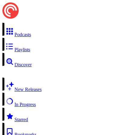
Podcasts
Playlists
Discover
New Releases
In Progress
Starred
Bookmarks