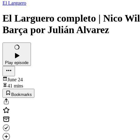
El Larguero
El Larguero completo | Nico Will
Barça por Julián Alvarez
Play episode
June 24
41 mins
Bookmarks