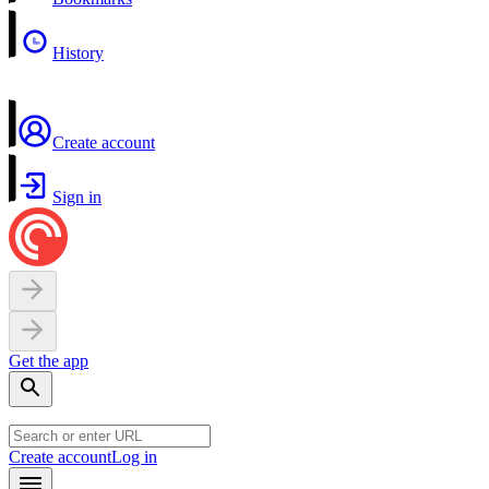
History
Create account
Sign in
Get the app
Create account
Log in