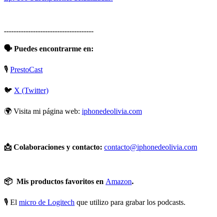
-------------------------------------
🗣️ Puedes encontrarme en:
🎙️
⁠⁠⁠⁠⁠⁠⁠PrestoCast⁠⁠⁠
🐦
⁠⁠⁠⁠⁠⁠⁠⁠⁠⁠⁠⁠⁠⁠⁠⁠⁠⁠⁠⁠⁠⁠⁠X (Twitter)⁠⁠⁠⁠⁠⁠⁠⁠⁠⁠⁠⁠⁠⁠⁠⁠⁠⁠⁠⁠⁠⁠⁠
🌍 Visita mi página web:
⁠⁠⁠⁠⁠⁠⁠⁠⁠⁠⁠⁠⁠⁠⁠⁠⁠⁠⁠⁠⁠⁠⁠iphonedeolivia.com⁠⁠⁠⁠⁠⁠⁠⁠⁠⁠⁠⁠⁠⁠⁠⁠⁠⁠⁠⁠⁠⁠⁠
📩 Colaboraciones y contacto:
⁠⁠⁠⁠⁠⁠⁠⁠⁠⁠⁠⁠⁠⁠⁠⁠⁠⁠⁠⁠⁠⁠⁠contacto@iphonedeolivia.com⁠⁠⁠⁠⁠⁠⁠⁠⁠⁠⁠⁠⁠⁠⁠⁠⁠⁠⁠⁠⁠⁠⁠
📦 Mis productos favoritos en
⁠⁠⁠⁠⁠⁠⁠⁠⁠⁠⁠⁠⁠⁠⁠⁠⁠⁠⁠⁠⁠⁠⁠Amazon⁠⁠⁠⁠⁠⁠⁠⁠⁠⁠⁠⁠⁠⁠⁠⁠⁠⁠⁠⁠⁠⁠⁠
.
🎙️ El
⁠⁠⁠⁠⁠⁠⁠⁠⁠⁠⁠⁠⁠⁠⁠⁠⁠⁠⁠⁠⁠⁠⁠micro de Logitech⁠⁠⁠⁠⁠⁠⁠⁠⁠⁠⁠⁠⁠⁠⁠⁠⁠⁠⁠⁠⁠⁠⁠
que utilizo para grabar los podcasts.