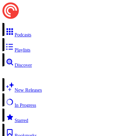
Podcasts
Playlists
Discover
New Releases
In Progress
Starred
Bookmarks