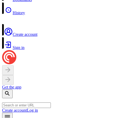
History
Create account
Sign in
Get the app
Create account
Log in