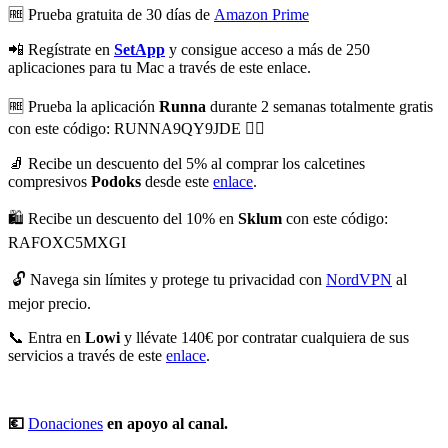
🆓 Prueba gratuita de 30 días de
⁠⁠⁠⁠⁠⁠⁠⁠⁠⁠⁠⁠⁠⁠⁠⁠⁠⁠⁠⁠⁠⁠⁠Amazon Prime⁠⁠⁠⁠⁠⁠⁠⁠⁠⁠⁠⁠⁠⁠⁠⁠⁠⁠⁠⁠⁠⁠⁠
📲 Regístrate en
SetApp
y consigue acceso a más de 250
aplicaciones para tu Mac a través de este enlace.
🆓 Prueba la aplicación
Runna
durante 2 semanas totalmente gratis
con este código: RUNNA9QY9JDE 👈🏻
🧦 Recibe un descuento del 5% al comprar los calcetines
compresivos
Podoks
desde este
⁠⁠⁠⁠⁠⁠⁠⁠⁠⁠⁠⁠⁠⁠⁠⁠⁠⁠⁠⁠⁠⁠⁠⁠enlace⁠⁠⁠⁠⁠⁠⁠⁠⁠⁠⁠⁠⁠⁠⁠⁠⁠⁠⁠⁠⁠⁠⁠⁠
.
🛍️ Recibe un descuento del 10% en
Sklum
con este código:
RAFOXC5MXGI
🔓 Navega sin límites y protege tu privacidad con
⁠⁠⁠⁠⁠NordVPN⁠⁠⁠⁠⁠
al
mejor precio.
📞 Entra en
Lowi
y llévate 140€ por contratar cualquiera de sus
servicios a través de este
⁠⁠⁠⁠⁠⁠⁠⁠⁠⁠⁠⁠⁠⁠⁠⁠⁠⁠⁠⁠enlace⁠⁠⁠⁠⁠⁠⁠⁠⁠⁠⁠⁠⁠⁠⁠⁠⁠⁠⁠⁠
.
💶
⁠⁠⁠⁠⁠⁠⁠⁠⁠⁠⁠⁠⁠⁠⁠⁠⁠⁠⁠⁠⁠⁠⁠Donaciones⁠⁠⁠⁠⁠⁠⁠⁠⁠⁠⁠⁠⁠⁠⁠⁠⁠⁠⁠⁠⁠⁠⁠
en apoyo al canal.