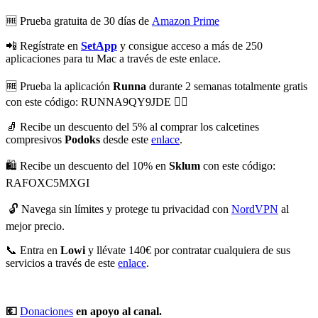
🆓 Prueba gratuita de 30 días de
⁠⁠⁠⁠⁠⁠⁠⁠⁠⁠⁠⁠⁠⁠⁠⁠⁠⁠⁠⁠⁠⁠Amazon Prime⁠⁠⁠⁠⁠⁠⁠⁠⁠⁠⁠⁠⁠⁠⁠⁠⁠⁠⁠⁠⁠⁠
📲 Regístrate en
SetApp
y consigue acceso a más de 250
aplicaciones para tu Mac a través de este enlace.
🆓 Prueba la aplicación
Runna
durante 2 semanas totalmente gratis
con este código: RUNNA9QY9JDE 👈🏻
🧦 Recibe un descuento del 5% al comprar los calcetines
compresivos
Podoks
desde este
⁠⁠⁠⁠⁠⁠⁠⁠⁠⁠⁠⁠⁠⁠⁠⁠⁠⁠⁠⁠⁠⁠⁠enlace⁠⁠⁠⁠⁠⁠⁠⁠⁠⁠⁠⁠⁠⁠⁠⁠⁠⁠⁠⁠⁠⁠⁠
.
🛍️ Recibe un descuento del 10% en
Sklum
con este código:
RAFOXC5MXGI
🔓 Navega sin límites y protege tu privacidad con
⁠⁠⁠⁠NordVPN⁠⁠⁠⁠
al
mejor precio.
📞 Entra en
Lowi
y llévate 140€ por contratar cualquiera de sus
servicios a través de este
⁠⁠⁠⁠⁠⁠⁠⁠⁠⁠⁠⁠⁠⁠⁠⁠⁠⁠⁠enlace⁠⁠⁠⁠⁠⁠⁠⁠⁠⁠⁠⁠⁠⁠⁠⁠⁠⁠⁠
.
💶
⁠⁠⁠⁠⁠⁠⁠⁠⁠⁠⁠⁠⁠⁠⁠⁠⁠⁠⁠⁠⁠⁠Donaciones⁠⁠⁠⁠⁠⁠⁠⁠⁠⁠⁠⁠⁠⁠⁠⁠⁠⁠⁠⁠⁠⁠
en apoyo al canal.