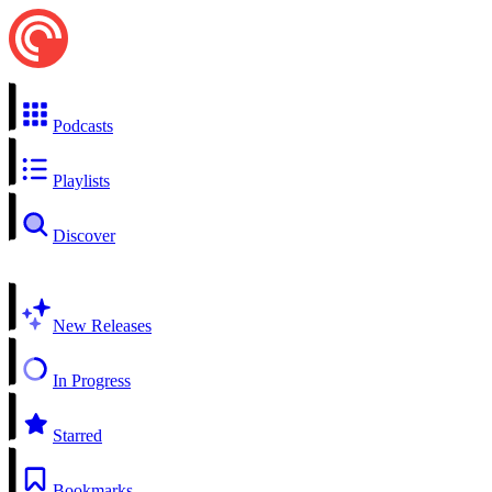
Podcasts
Playlists
Discover
New Releases
In Progress
Starred
Bookmarks