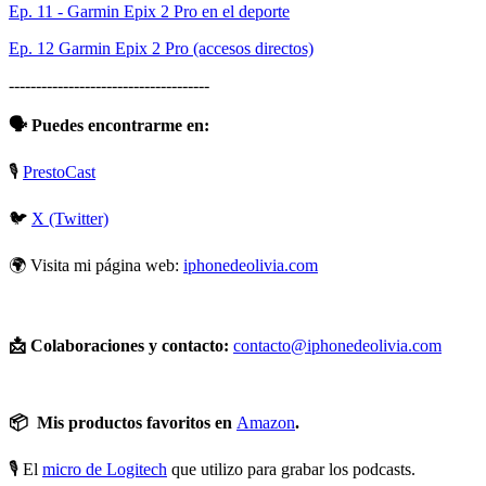
Ep. 11 - Garmin Epix 2 Pro en el deporte
Ep. 12 Garmin Epix 2 Pro (accesos directos)
-------------------------------------
🗣️ Puedes encontrarme en:
🎙️
⁠⁠⁠⁠⁠⁠PrestoCast⁠⁠
🐦
⁠⁠⁠⁠⁠⁠⁠⁠⁠⁠⁠⁠⁠⁠⁠⁠⁠⁠⁠⁠⁠⁠X (Twitter)⁠⁠⁠⁠⁠⁠⁠⁠⁠⁠⁠⁠⁠⁠⁠⁠⁠⁠⁠⁠⁠⁠
🌍 Visita mi página web:
⁠⁠⁠⁠⁠⁠⁠⁠⁠⁠⁠⁠⁠⁠⁠⁠⁠⁠⁠⁠⁠⁠iphonedeolivia.com⁠⁠⁠⁠⁠⁠⁠⁠⁠⁠⁠⁠⁠⁠⁠⁠⁠⁠⁠⁠⁠⁠
📩 Colaboraciones y contacto:
⁠⁠⁠⁠⁠⁠⁠⁠⁠⁠⁠⁠⁠⁠⁠⁠⁠⁠⁠⁠⁠⁠contacto@iphonedeolivia.com⁠⁠⁠⁠⁠⁠⁠⁠⁠⁠⁠⁠⁠⁠⁠⁠⁠⁠⁠⁠⁠⁠
📦 Mis productos favoritos en
⁠⁠⁠⁠⁠⁠⁠⁠⁠⁠⁠⁠⁠⁠⁠⁠⁠⁠⁠⁠⁠⁠Amazon⁠⁠⁠⁠⁠⁠⁠⁠⁠⁠⁠⁠⁠⁠⁠⁠⁠⁠⁠⁠⁠⁠
.
🎙️ El
⁠⁠⁠⁠⁠⁠⁠⁠⁠⁠⁠⁠⁠⁠⁠⁠⁠⁠⁠⁠⁠⁠micro de Logitech⁠⁠⁠⁠⁠⁠⁠⁠⁠⁠⁠⁠⁠⁠⁠⁠⁠⁠⁠⁠⁠⁠
que utilizo para grabar los podcasts.