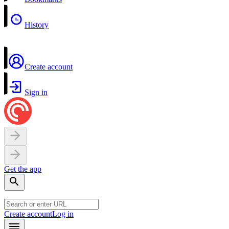
History
Create account
Sign in
Get the app
Create account
Log in