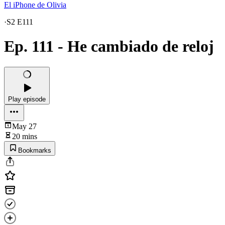
El iPhone de Olivia
·
S2 E111
Ep. 111 - He cambiado de reloj
Play episode
May 27
20 mins
Bookmarks