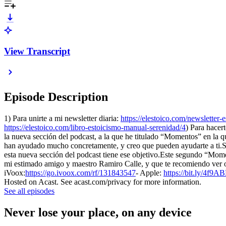
View Transcript
Episode Description
1) Para unirte a mi newsletter diaria:
https://elestoico.com/newsletter-e
https://elestoico.com/libro-estoicismo-manual-serenidad/4
) Para hacer
la nueva sección del podcast, a la que he titulado “Momentos” en la 
han ayudado mucho concretamente, y creo que pueden ayudarte a ti.Siem
esta nueva sección del podcast tiene ese objetivo.Este segundo “Momen
mi estimado amigo y maestro Ramiro Calle, y que te recomiendo ver o e
iVoox:
https://go.ivoox.com/rf/131843547
- Apple:
https://bit.ly/4f9AB
Hosted on Acast. See acast.com/privacy for more information.
See all episodes
Never lose your place, on any device