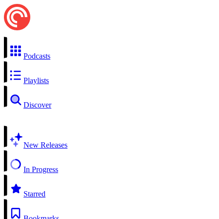
Podcasts
Playlists
Discover
New Releases
In Progress
Starred
Bookmarks