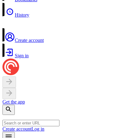
History
Create account
Sign in
Get the app
Create account
Log in