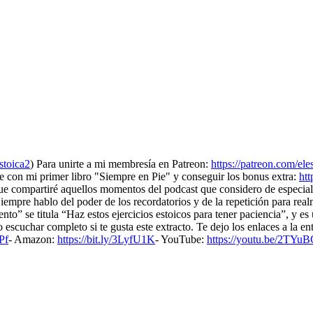
stoica2
) Para unirte a mi membresía en Patreon:
https://patreon.com/ele
te con mi primer libro "Siempre en Pie" y conseguir los bonus extra:
htt
que compartiré aquellos momentos del podcast que considero de especial
pre hablo del poder de los recordatorios y de la repetición para realmen
to” se titula “Haz estos ejercicios estoicos para tener paciencia”, y e
scuchar completo si te gusta este extracto. Te dejo los enlaces a la en
Pf
- Amazon:
https://bit.ly/3LyfU1K
- YouTube:
https://youtu.be/2TYu