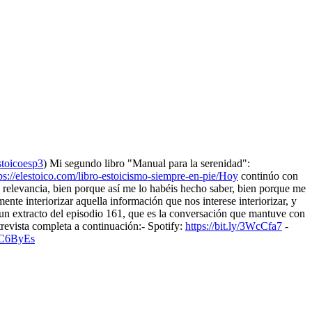
stoicoesp3
) Mi segundo libro "Manual para la serenidad":
ps://elestoico.com/libro-estoicismo-siempre-en-pie/Hoy
continúo con
 relevancia, bien porque así me lo habéis hecho saber, bien porque me
te interiorizar aquella información que nos interese interiorizar, y
s un extracto del episodio 161, que es la conversación que mantuve con
trevista completa a continuación:- Spotify:
https://bit.ly/3WcCfa7
-
BC6ByEs