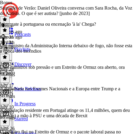
Bonus
Sugestão de Verão: Daniel Oliveira conversa com Sara Rocha, da Voz
do Autista. O que é ser autista? [junho de 2023]
Watergate à portuguesa ou encenação 'à la' Chega?
Bonus
·
6 hours ago
Podcasts
6 hours ago
July 31
1h 18m
July 31
Um ministro da Administração Interna debaixo de fogo, não fosse esta
49 mins
Playlists
a época dos incêndios
July 24
Discover
Dois ministros sob pressão e um Estreito de Ormuz ora aberto, ora
July 24
fechado
51 mins
July 17
A trapalhada nos Exames Nacionais e a Europa entre Trump e a
New Releases
July 17
NATO
50 mins
In Progress
July 10
A população residente em Portugal atinge os 11,4 milhões, quem deu
July 10
(ou não) a mão à PSU e uma década de Brexit
49 mins
Starred
June 26
O petróleo flui no Estreito de Ormuz e o pacote laboral passa no
Bookmarks
June 26