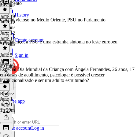
Parlamento
49 mins
History
June 19
Círculo vicioso no Médio Oriente, PSU no Parlamento
June 19
50 mins
June 12
June 12
Create account
Um balanço, a PSU e uma estranha sintonia no leste europeu
51 mins
June 5
Sign in
June 5
Bonus
49 mins
Especial Dia Mundial da Criança com Ângela Fernandes, 26 anos, 17
em casas de acolhimento, psicóloga: é possível crescer
institucionalizado e ser um adulto estruturado?
Bonus
·
June 1
Get the app
June 1
1h 20m
Create account
Log in