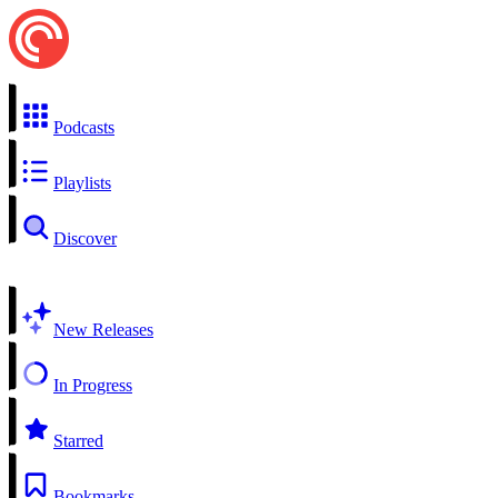
Podcasts
Playlists
Discover
New Releases
In Progress
Starred
Bookmarks