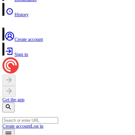
History
Create account
Sign in
Get the app
Create account
Log in