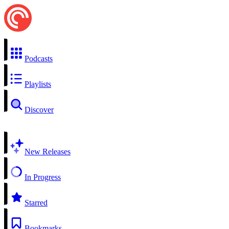
Podcasts
Playlists
Discover
New Releases
In Progress
Starred
Bookmarks