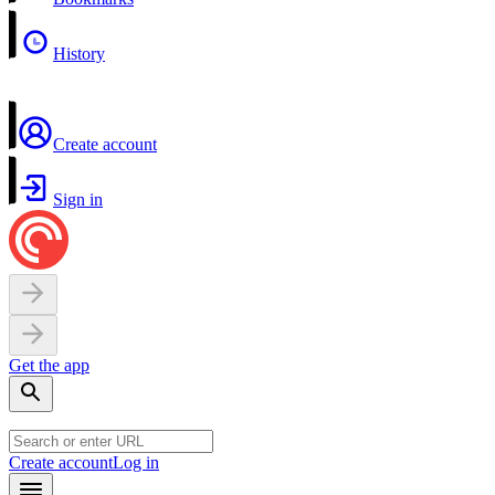
History
Create account
Sign in
Get the app
Create account
Log in