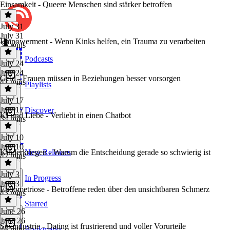
Einsamkeit - Queere Menschen sind stärker betroffen
July 31
July 31
Empowerment - Wenn Kinks helfen, ein Trauma zu verarbeiten
35 mins
Podcasts
July 24
July 24
Geld - Frauen müssen in Beziehungen besser vorsorgen
41 mins
Playlists
July 17
July 17
Discover
KI und Liebe - Verliebt in einen Chatbot
34 mins
July 10
July 10
Kinderkriegen - Warum die Entscheidung gerade so schwierig ist
New Releases
42 mins
July 3
In Progress
July 3
Endometriose - Betroffene reden über den unsichtbaren Schmerz
43 mins
Starred
June 26
June 26
Sexindustrie - Dating ist frustrierend und voller Vorurteile
Bookmarks
46 mins