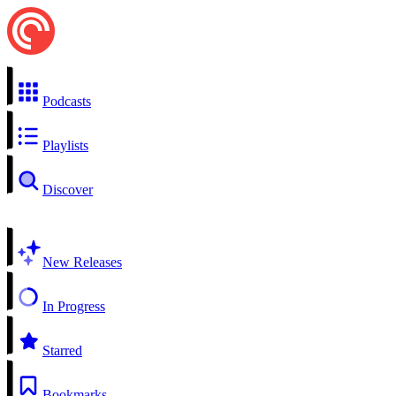
Podcasts
Playlists
Discover
New Releases
In Progress
Starred
Bookmarks