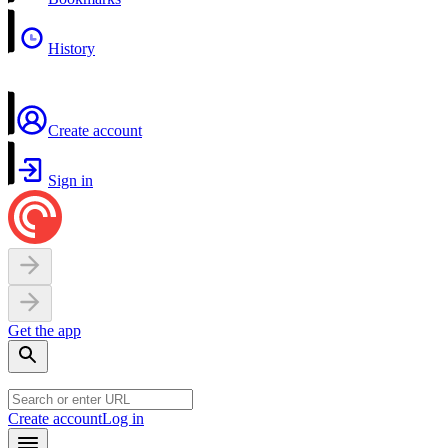
History
Create account
Sign in
Get the app
Create account
Log in