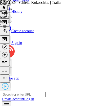
RIVALEN. Schiele. Kokoschka. | Trailer
May 27
36 mins
History
Trailer
·
May 18
May 18
1 min
Create account
Sign in
Get the app
Create account
Log in