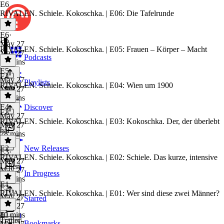
E6
RIVALEN. Schiele. Kokoschka. | E06: Die Tafelrunde
E6
·
E5
May 27
RIVALEN. Schiele. Kokoschka. | E05: Frauen – Körper – Macht
May 27
Podcasts
33 mins
E5
·
E4
May 27
Playlists
RIVALEN. Schiele. Kokoschka. | E04: Wien um 1900
May 27
36 mins
E4
·
Discover
E3
May 27
RIVALEN. Schiele. Kokoschka. | E03: Kokoschka. Der, der überlebt
May 27
hat
28 mins
E2
New Releases
E3
·
RIVALEN. Schiele. Kokoschka. | E02: Schiele. Das kurze, intensive
May 27
Leben
May 27
In Progress
29 mins
E1
E2
·
RIVALEN. Schiele. Kokoschka. | E01: Wer sind diese zwei Männer?
May 27
Starred
May 27
40 mins
E1
·
Trailer
Bookmarks
May 27