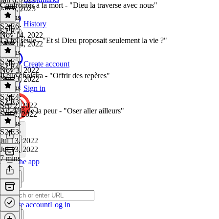
Confrontés à la mort - "Dieu la traverse avec nous"
Jan 6, 2023
8 mins
History
S2 E6
·
S2 E5
Nov 14, 2022
La foi seule - "Et si Dieu proposait seulement la vie ?"
Nov 14, 2022
9 mins
S2 E5
·
Create account
S2 E4
Nov 3, 2022
Il.elle choisira - "Offrir des repères"
Nov 3, 2022
8 mins
Sign in
S2 E4
·
S2 E3
Sep 2, 2022
Au-delà de la peur - "Oser aller ailleurs"
Sep 2, 2022
8 mins
S2 E3
·
Jul 13, 2022
Jul 13, 2022
7 mins
Get the app
Create account
Log in