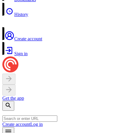
History
Create account
Sign in
Get the app
Create account
Log in