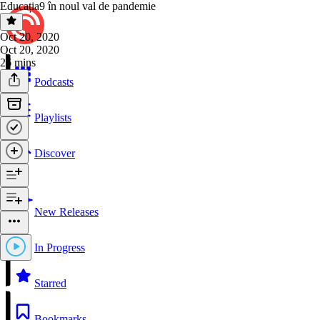
Educația9 în noul val de pandemie
Oct 20, 2020
Oct 20, 2020
26 mins
Podcasts
Playlists
Discover
New Releases
In Progress
Starred
Bookmarks