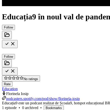
Educația9 în noul val de pande
Follow
Follow
No ratings
Rate
Education
Florinela Iosip
podcasters.spotify.com/pod/show/florinela-iosip
Educația9 este un podcast realizat de Școala9, hotspot educațional BR
1 episode
•
0 archived
•
Bookmarks