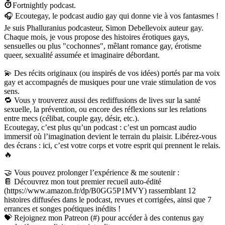
Fortnightly podcast.
🎧 Ecoutegay, le podcast audio gay qui donne vie à vos fantasmes !
Je suis Phalluranius podcasteur, Simon Debellevoix auteur gay.
Chaque mois, je vous propose des histoires érotiques gays,
sensuelles ou plus "cochonnes", mêlant romance gay, érotisme
queer, sexualité assumée et imaginaire débordant.
💫 Des récits originaux (ou inspirés de vos idées) portés par ma voix
gay et accompagnés de musiques pour une vraie stimulation de vos
sens.
🔁 Vous y trouverez aussi des rediffusions de lives sur la santé
sexuelle, la prévention, ou encore des réflexions sur les relations
entre mecs (célibat, couple gay, désir, etc.).
Ecoutegay, c’est plus qu’un podcast : c’est un porncast audio
immersif où l’imagination devient le terrain du plaisir. Libérez-vous
des écrans : ici, c’est votre corps et votre esprit qui prennent le relais.
🔥
🤝 Vous pouvez prolonger l’expérience & me soutenir :
📔 Découvrez mon tout premier recueil auto-édité
(https://www.amazon.fr/dp/B0GG5P1MVY) rassemblant 12
histoires diffusées dans le podcast, revues et corrigées, ainsi que 7
errances et songes poétiques inédits !
💝 Rejoignez mon Patreon (#) pour accéder à des contenus gay