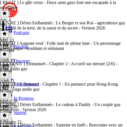
[ RECIT ] Le gîte creux - Deux amis gays font une escapade à la
montagne
July 4
[ LIVRE ] Désirs Enflammés : Le Berger et son Roi - agriculteurs gay
July 4
/ Le goût de la terre, de la sueur et du secret - Version 2026
9 mins
Podcasts
May 23
[ RECIT ] Auguste veuf : Folle nuit de pleine lune - Un personnage
May 23
Playlists
gay atypique : troublant et séduisant
13 mins
April 25
Discover
[ EXTRAIT ] Emmanuel - Chapitre 2 : Accueil sur mesure [2/6] -
April 25
Saga audio gay
8 mins
April 11
[ RECIT ] Emmanuel - Chapitre 1 : En partance pour Hong Kong
New Releases
April 11
[1/6] - Saga audio gay
50 secs
In Progress
March 28
[ LIVRE ] Désirs Enflammés : Le cadeau à Daddy - Un couple gay
March 28
très ouvert - Version 2026
7 mins
Starred
February 21
[ LIVRE ] Désirs Enflammés : Surprise en forêt - Rencontre avec un
Bookmarks
February 21