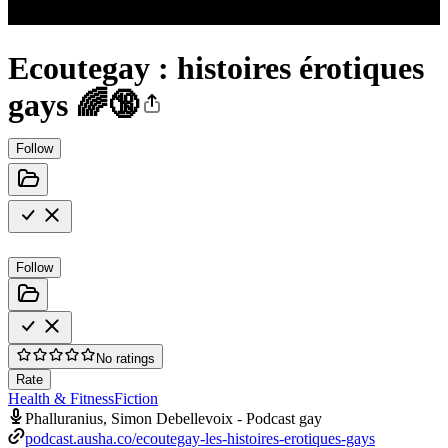
Ecoutegay : histoires érotiques
gays 🌈🔞
Follow
Follow
No ratings
Rate
Health & Fitness
Fiction
Phalluranius, Simon Debellevoix - Podcast gay
podcast.ausha.co/ecoutegay-les-histoires-erotiques-gays