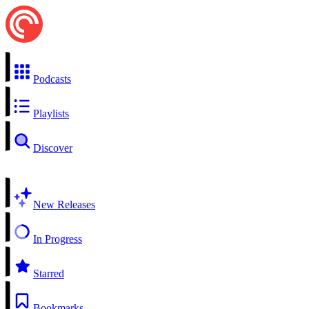
Podcasts
Playlists
Discover
New Releases
In Progress
Starred
Bookmarks