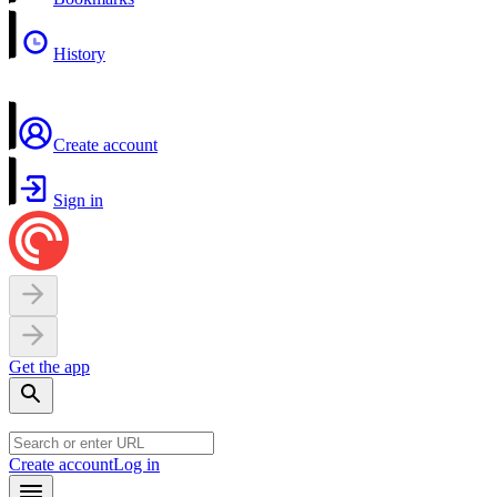
History
Create account
Sign in
Get the app
Create account
Log in