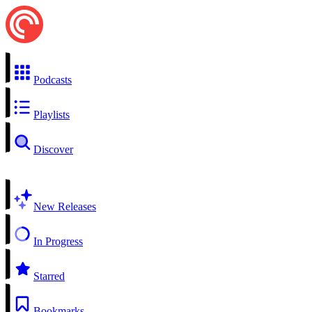
Podcasts
Playlists
Discover
New Releases
In Progress
Starred
Bookmarks