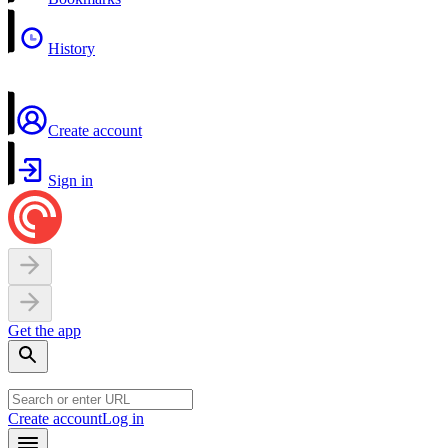
History
Create account
Sign in
Get the app
Create account
Log in