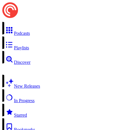
Podcasts
Playlists
Discover
New Releases
In Progress
Starred
Bookmarks