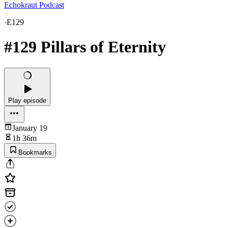
Echokraut Podcast
·
E129
#129 Pillars of Eternity
Play episode
January 19
1h 36m
Bookmarks