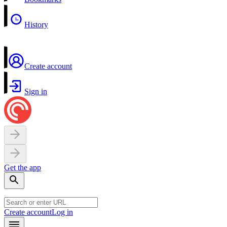
History
Create account
Sign in
Get the app
Create account
Log in