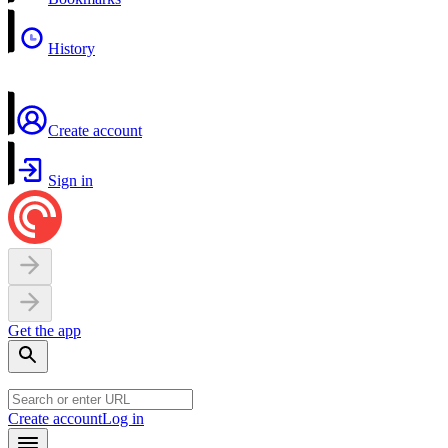
History
Create account
Sign in
Get the app
Create account
Log in