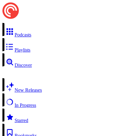
Podcasts
Playlists
Discover
New Releases
In Progress
Starred
Bookmarks