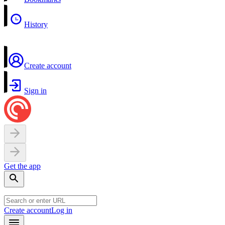
History
Create account
Sign in
Get the app
Create account
Log in