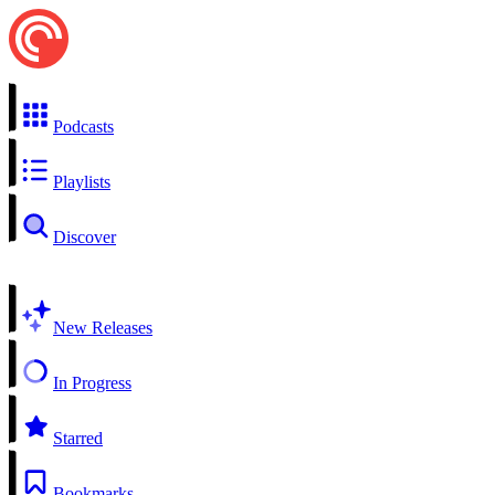
Podcasts
Playlists
Discover
New Releases
In Progress
Starred
Bookmarks