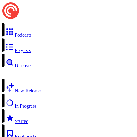
Podcasts
Playlists
Discover
New Releases
In Progress
Starred
Bookmarks