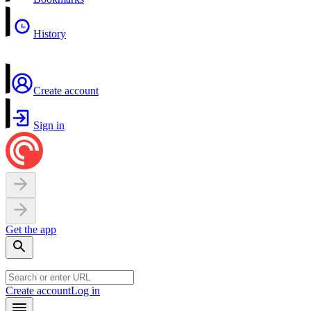
History
Create account
Sign in
Get the app
Create account
Log in