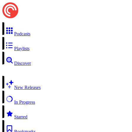
Podcasts
Playlists
Discover
New Releases
In Progress
Starred
Bookmarks