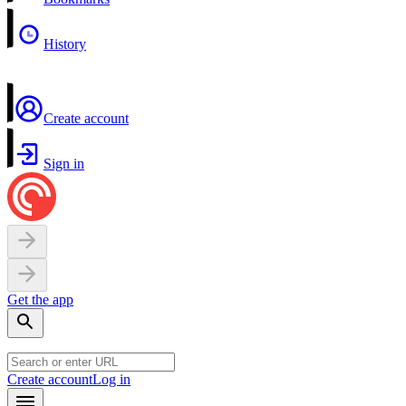
History
Create account
Sign in
Get the app
Create account
Log in