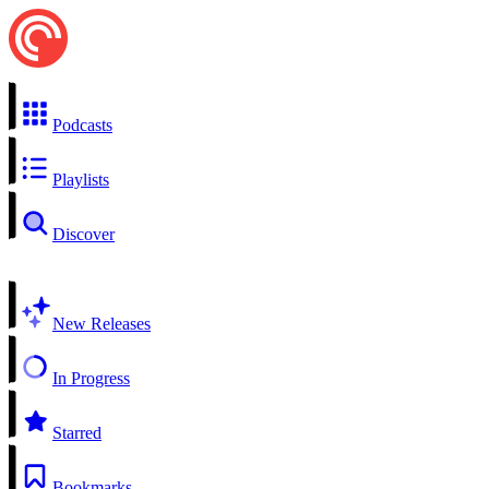
Podcasts
Playlists
Discover
New Releases
In Progress
Starred
Bookmarks