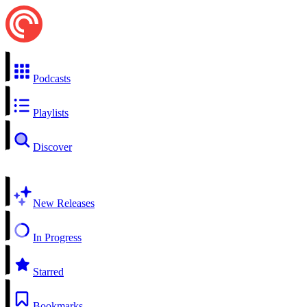
Podcasts
Playlists
Discover
New Releases
In Progress
Starred
Bookmarks