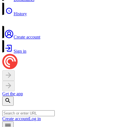
History
Create account
Sign in
Get the app
Create account
Log in