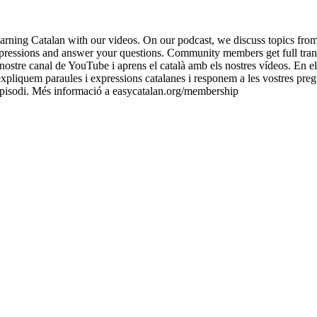
ing Catalan with our videos. On our podcast, we discuss topics from Ca
pressions and answer your questions. Community members get full transc
ostre canal de YouTube i aprens el català amb els nostres vídeos. En el
 expliquem paraules i expressions catalanes i responem a les vostres pre
a episodi. Més informació a easycatalan.org/membership