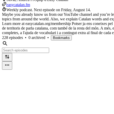
easycatalan.fm
Weekly podcast.
Next episode on
Friday, August 14
.
Maybe you already know us from our YouTube channel and you’re learn
topics from around the world. Also, we explain Catalan words and ex
Learn more at easycatalan.org/membership Potser ja ens coneixes pel n
de territoris de parla catalana, com també de la resta del món. A més,
completes, a l'ajuda de vocabulari i a contingut extra al final de cad
228 episodes
•
0 archived
•
Bookmarks