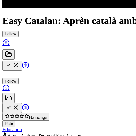
Easy Catalan: Aprèn català amb
Follow
Follow
No ratings
Rate
Education
Sílvia, Andreu i l'equip d'Easy Catalan