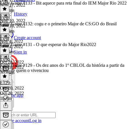
Early Game #133 - Bit aquece para reta final do IEM Major Rio 2022
Nov 17, 2022
30 mins
History
E133
·
E132
Nov 10, 2022
Early Game #132: cogu e o primeiro Major de CS:GO do Brasil
Nov 10, 2022
26 mins
E132
·
Create account
E131
Nov 4, 2022
Early Game #131 - O que esperar do Major Rio2022
Nov 4, 2022
43 mins
Sign in
E131
·
E129
Oct 28, 2022
Early Game #129 - Os dez anos do 1º CBLOL da história a partir da
Oct 28, 2022
visão de quem o vivenciou
30 mins
E129
·
Oct 20, 2022
Oct 20, 2022
Get the app
1h 3m
Create account
Log in