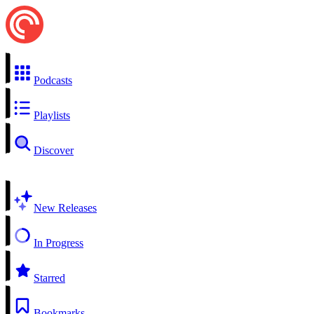
Podcasts
Playlists
Discover
New Releases
In Progress
Starred
Bookmarks