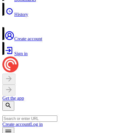
History
Create account
Sign in
Get the app
Create account
Log in