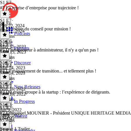
S1 E7
#7 La reprise d’entreprise pour trajectoire !
S1 E7
·
S1 E6
Feb 22, 2024
#6 Le métier du conseil pour mission !
Feb 22, 2024
Podcasts
24 mins
S1 E6
·
S1 E5
May 15, 2023
Playlists
#5 D'intrapreneur à administrateur, il n'y a qu'un pas !
May 15, 2023
18 mins
S1 E5
·
Discover
S1 E4
Mar 14, 2023
#4 Le management de transition... et tellement plus !
Mar 14, 2023
18 mins
S1 E4
·
S1 E3
New Releases
Nov 16, 2022
#3 Du grand groupe à la startup : l’expérience de dirigeants.
Nov 16, 2022
19 mins
In Progress
S1 E3
·
S1 E2
Jun 9, 2022
#2 Emmanuel MOUNIER - Président UNIQUE HERITAGE MEDIA
Jun 9, 2022
Starred
(UHM)
17 mins
Season 1 Trailer
Bookmarks
S1 E2
·