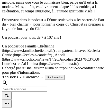
mélodie, parce que vous le connaissez bien, parce qu’il est à la
mode… Mais, au fait, est-il vraiment adapté à l’assemblée, à la
célébration, au temps liturgique, à l’attitude spirituelle visée ?
Découvrez dans le podcast « D’une seule voix » les secrets de l’art
du « bien chanter », pour former le corps du Christ et se préparer à
la grande louange du Ciel !
Un podcast pour tous, de 7 à 107 ans !
Un podcast de Famille Chrétienne
(https://www.famillechretienne.fr/) , en partenariat avec Ecclesia
Cantic (https://ecclesia-cantic.fr/) , Ancoli
(https://www.ancoli.com/news/14/26/Ancolies-2023-%C3%A0-
Lourdes) et Ad Limina (https://www.adlimina.fr/) .
Hébergé par Ausha. Visitez ausha.co/fr/politique-de-confidentialite
pour plus d'informations.
9 episodes
•
0 archived
•
Bookmarks