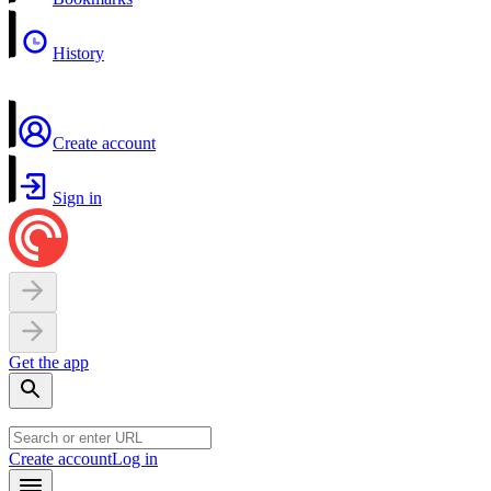
History
Create account
Sign in
Get the app
Create account
Log in