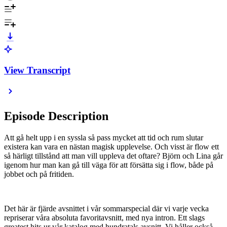
View Transcript
Episode Description
Att gå helt upp i en syssla så pass mycket att tid och rum slutar
existera kan vara en nästan magisk upplevelse. Och visst är flow ett
så härligt tillstånd att man vill uppleva det oftare? Björn och Lina går
igenom hur man kan gå till väga för att försätta sig i flow, både på
jobbet och på fritiden.
Det här är fjärde avsnittet i vår sommarspecial där vi varje vecka
repriserar våra absoluta favoritavsnitt, med nya intron. Ett slags
greatest hits ur vår katalog med hundratals avsnitt. Vi håller också