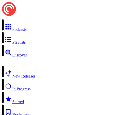
Podcasts
Playlists
Discover
New Releases
In Progress
Starred
Bookmarks