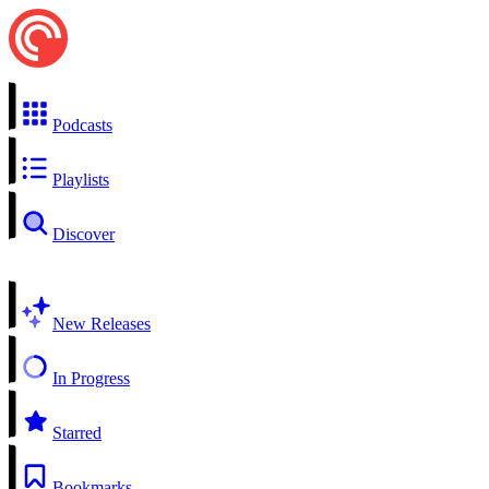
Podcasts
Playlists
Discover
New Releases
In Progress
Starred
Bookmarks