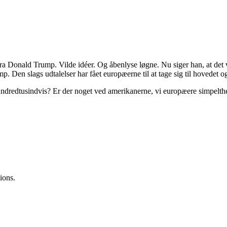
fra Donald Trump. Vilde idéer. Og åbenlyse løgne. Nu siger han, at det 
 Den slags udtalelser har fået europæerne til at tage sig til hovedet o
redtusindvis? Er der noget ved amerikanerne, vi europæere simpelthen ik
ions.