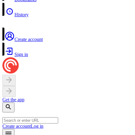
History
Create account
Sign in
Get the app
Create account
Log in