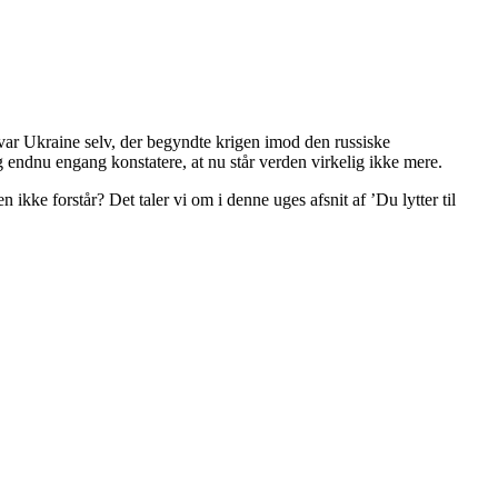
var Ukraine selv, der begyndte krigen imod den russiske
g endnu engang konstatere, at nu står verden virkelig ikke mere.
ke forstår? Det taler vi om i denne uges afsnit af ’Du lytter til