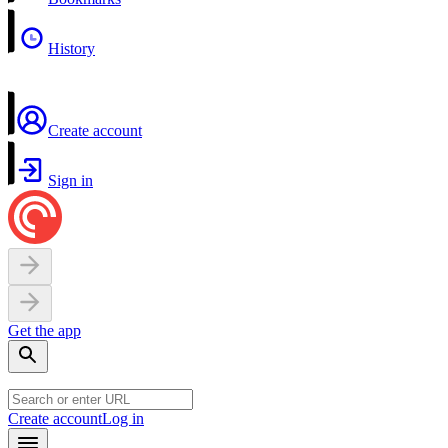
History
Create account
Sign in
Get the app
Create account
Log in