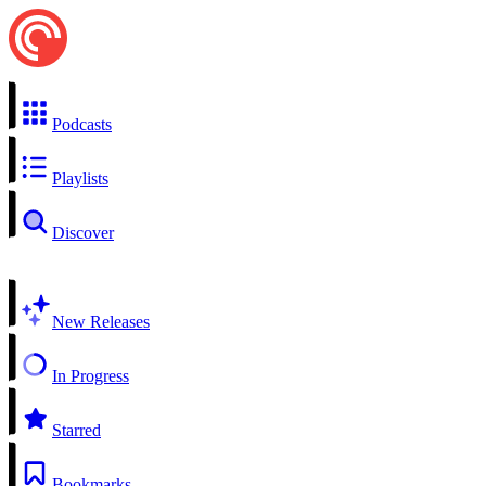
Podcasts
Playlists
Discover
New Releases
In Progress
Starred
Bookmarks