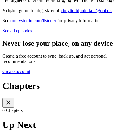
myndigheder taler om hybridkrig, og hvem der kan stå bag?
Vi hører gerne fra dig, skriv til:
dulyttertilpolitiken@pol.dk
See
omnystudio.com/listener
for privacy information.
See all episodes
Never lose your place, on any device
Create a free account to sync, back up, and get personal
recommendations.
Create account
Chapters
0 Chapters
Up Next