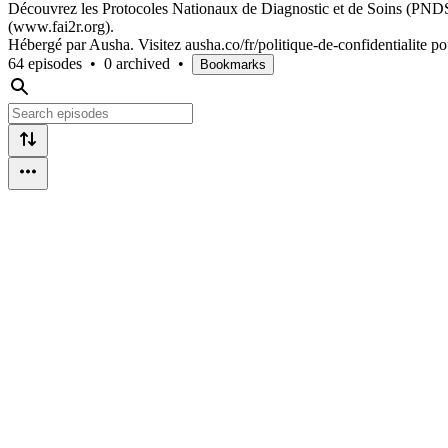
Découvrez les Protocoles Nationaux de Diagnostic et de Soins (PNDS),
(www.fai2r.org).
Hébergé par Ausha. Visitez ausha.co/fr/politique-de-confidentialite po
64 episodes
•
0 archived
•
Bookmarks