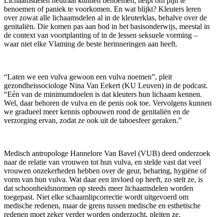
Lichaamsdelen neutraal kunnen benoemen, helpt om pijn te
benoemen of paniek te voorkomen. En wat blijkt? Kleuters leren
over zowat alle lichaamsdelen al in de kleuterklas, behalve over de
genitaliën. Die komen pas aan bod in het basisonderwijs, meestal in
de context van voortplanting of in de lessen seksuele vorming –
waar niet elke Vlaming de beste herinneringen aan heeft.
“Laten we een vulva gewoon een vulva noemen”, pleit
gezondheissociologe Nina Van Eekert (KU Leuven) in de podcast.
“Eén van de minimumdoelen is dat kleuters hun lichaam kennen.
Wel, daar behoren de vulva en de penis ook toe. Vervolgens kunnen
we gradueel meer kennis opbouwen rond de genitaliën en de
verzorging ervan, zodat ze ook uit de taboesfeer geraken.”
Medisch antropologe Hannelore Van Bavel (VUB) deed onderzoek
naar de relatie van vrouwen tot hun vulva, en stelde vast dat veel
vrouwen onzekerheden hebben over de geur, beharing, hygiëne of
vorm van hun vulva. Wat daar een invloed op heeft, zo stelt ze, is
dat schoonheidsnormen op steeds meer lichaamsdelen worden
toegepast. Niet elke schaamlipcorrectie wordt uitgevoerd om
medische redenen, maar de grens tussen medische en esthetische
redenen moet zeker verder worden onderzocht, pleiten ze.