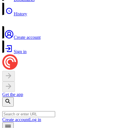
History
Create account
Sign in
Get the app
Create account
Log in