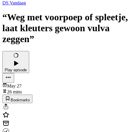
DS Vandaag
“Weg met voorpoep of spleetje,
laat kleuters gewoon vulva
zeggen”
Play episode
May 27
26 mins
Bookmarks