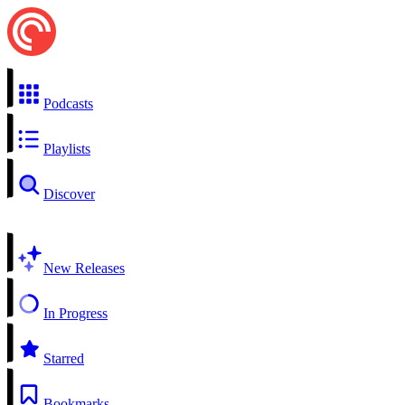
Podcasts
Playlists
Discover
New Releases
In Progress
Starred
Bookmarks