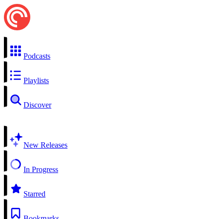
Podcasts
Playlists
Discover
New Releases
In Progress
Starred
Bookmarks