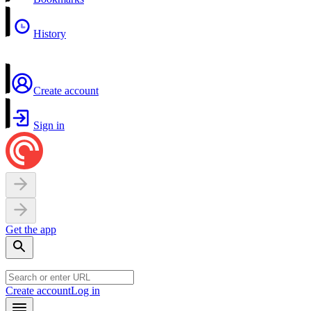
History
Create account
Sign in
Get the app
Create account
Log in