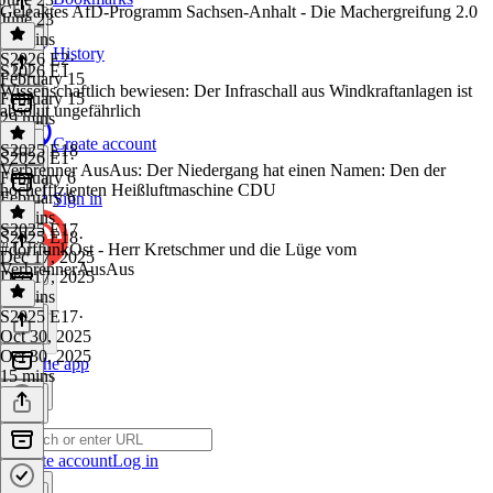
Geleaktes AfD-Programm Sachsen-Anhalt - Die Machergreifung 2.0
June 23
21 mins
History
S2026 E2
·
S2026 E1
February 15
Wissenschaftlich bewiesen: Der Infraschall aus Windkraftanlagen ist
February 15
absolut ungefährlich
29 mins
Create account
S2025 E18
S2026 E1
·
Verbrenner AusAus: Der Niedergang hat einen Namen: Den der
February 6
hocheffizienten Heißluftmaschine CDU
February 6
Sign in
38 mins
S2025 E17
S2025 E18
·
#dorffunkOst - Herr Kretschmer und die Lüge vom
Dec 17, 2025
VerbrennerAusAus
Dec 17, 2025
42 mins
S2025 E17
·
Oct 30, 2025
Oct 30, 2025
Get the app
15 mins
Create account
Log in