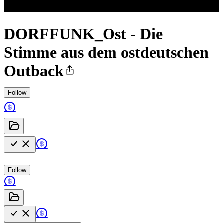
DORFFUNK_Ost - Die
Stimme aus dem ostdeutschen
Outback
Follow
Follow