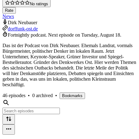
No ratings
Rate
News
Dirk Neubauer
dorffunk-ost.de
Fortnightly podcast.
Next episode on
Tuesday, August 18
.
Das ist der Podcast von Dirk Neubauer. Ehemals Landrat, vormals
Bürgermeister, politischer Denker im lokalen Raum. Jetzt
Unternehmer, Keynote-Speaker, Grüner Investor und Spiegel-
Bestsellerautor. Gründer des Denkwerkes Ost. Hier werden Themen
des sächsischen Outbacks behandelt. Die letzte Meile der Politik
will hier Denkanstöße platzieren, Debatten spiegeln und Einsichten
geben in das, was uns im lokalen, politischen Kleinstraum
beschäftigt.
46 episodes
•
0 archived
•
Bookmarks