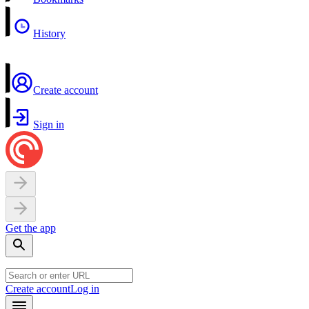
History
Create account
Sign in
Get the app
Create account
Log in