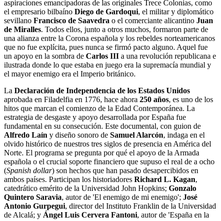
aspiraciones emancipadoras de las originales Trece Colonias, como
el empresario bilbaíno
Diego de Gardoqui
, el militar y diplomático
sevillano
Francisco de Saavedra
o el comerciante alicantino
Juan
de Miralles
. Todos ellos, junto a otros muchos, formaron parte de
una alianza entre la Corona española y los rebeldes norteamericanos
que no fue explícita, pues nunca se firmó pacto alguno. Aquel fue
un apoyo en la sombra de
Carlos III
a una revolución republicana e
ilustrada donde lo que estaba en juego era la supremacía mundial y
el mayor enemigo era el Imperio británico.
La
Declaración de Independencia de los Estados Unidos
aprobada en Filadelfia en 1776, hace ahora
250 años
, es uno de los
hitos que marcan el comienzo de la Edad Contemporánea. La
estrategia de desgaste y apoyo desarrollada por España fue
fundamental en su consecución. Este documental, con guion de
Alfredo Laín
y diseño sonoro de
Samuel Alarcón
, indaga en el
olvido histórico de nuestros tres siglos de presencia en América del
Norte. El programa se pregunta por qué el apoyo de la Armada
española o el crucial soporte financiero que supuso el real de a ocho
(
Spanish dollar
) son hechos que han pasado desapercibidos en
ambos países. Participan los historiadores
Richard L. Kagan
,
catedrático emérito de la Universidad John Hopkins;
Gonzalo
Quintero Saravia
, autor de 'El enemigo de mi enemigo';
José
Antonio Gurpegui
, director del Instituto Franklin de la Universidad
de Alcalá; y
Ángel Luis Cervera Fantoni
, autor de 'España en la