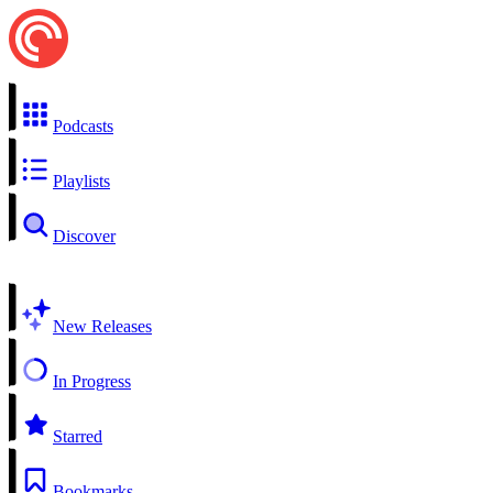
Podcasts
Playlists
Discover
New Releases
In Progress
Starred
Bookmarks