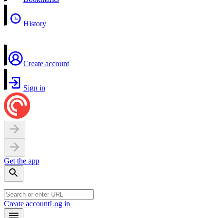
History
Create account
Sign in
Get the app
Create account
Log in