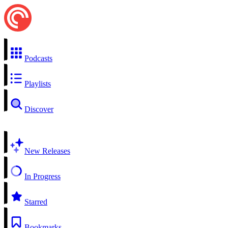
Podcasts
Playlists
Discover
New Releases
In Progress
Starred
Bookmarks