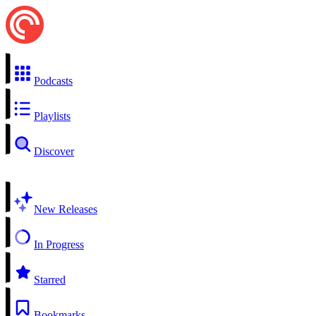
Podcasts
Playlists
Discover
New Releases
In Progress
Starred
Bookmarks