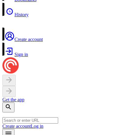
History
Create account
Sign in
Get the app
Create account
Log in