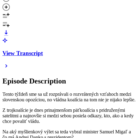
View Transcript
Episode Description
Tento týždeň sme sa už rozprávali o rozvrátených vzťahoch medzi
slovenskou opozíciou, no vládna koalícia na tom nie je nijako lepšie.
Z trojkoalície je dnes prinajmenšom päťkoalícia s pridruženými
satelitmi a najnovšie si medzi sebou posiela odkazy, kto, ako a kedy
chce povaliť vládu.
Na aký myšlienkový výlet sa teda vybral minister Samuel Migaľ a
čo má Andrej Danko s prezidentom?