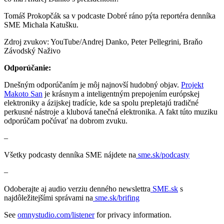
Tomáš Prokopčák sa v podcaste Dobré ráno pýta reportéra denníka
SME Michala Katušku.
Zdroj zvukov: YouTube/Andrej Danko, Peter Pellegrini, Braňo
Závodský Naživo
Odporúčanie:
Dnešným odporúčaním je môj najnovší hudobný objav.
Projekt
Makoto San
je krásnym a inteligentným prepojením európskej
elektroniky a ázijskej tradície, kde sa spolu prepletajú tradičné
perkusné nástroje a klubová tanečná elektronika. A fakt túto muziku
odporúčam počúvať na dobrom zvuku.
–
Všetky podcasty denníka SME nájdete na
⁠⁠⁠⁠⁠⁠⁠⁠⁠⁠⁠⁠⁠⁠⁠⁠⁠⁠⁠⁠⁠⁠⁠⁠⁠⁠⁠⁠⁠⁠⁠ sme.sk/podcasty⁠⁠⁠⁠⁠⁠⁠⁠⁠⁠⁠⁠⁠⁠⁠⁠⁠⁠⁠⁠⁠⁠⁠⁠⁠⁠⁠⁠⁠⁠⁠
–
Odoberajte aj audio verziu denného newslettra
⁠⁠⁠⁠⁠⁠⁠⁠⁠⁠⁠⁠⁠⁠⁠⁠⁠⁠⁠⁠⁠⁠⁠⁠⁠⁠⁠⁠⁠⁠⁠ SME.sk⁠⁠⁠⁠⁠⁠⁠⁠⁠⁠⁠⁠⁠⁠⁠⁠⁠⁠⁠⁠⁠⁠⁠⁠⁠⁠⁠⁠⁠⁠⁠
s
najdôležitejšími správami na
⁠⁠⁠⁠⁠⁠⁠⁠⁠⁠⁠⁠⁠⁠⁠⁠⁠⁠⁠⁠⁠⁠⁠⁠⁠⁠⁠⁠⁠⁠⁠ sme.sk/brifing⁠⁠⁠
See
omnystudio.com/listener
for privacy information.