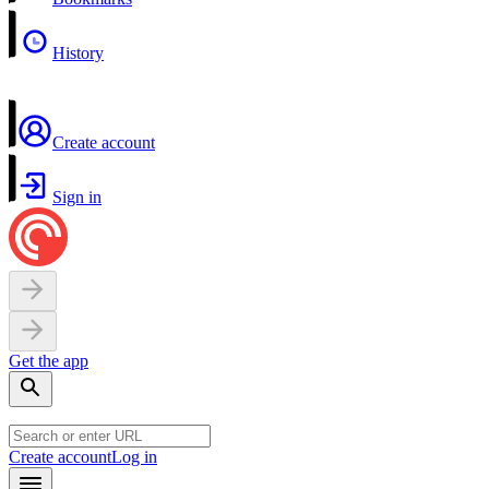
History
Create account
Sign in
Get the app
Create account
Log in