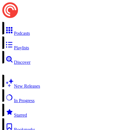
Podcasts
Playlists
Discover
New Releases
In Progress
Starred
Bookmarks