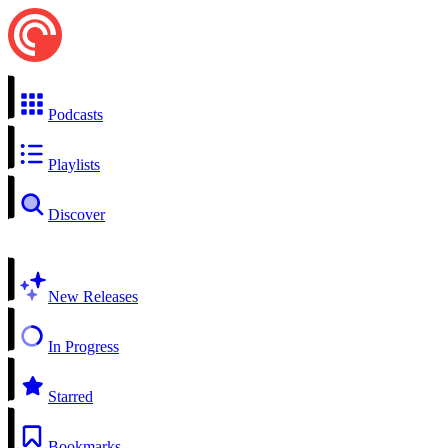
Podcasts
Playlists
Discover
New Releases
In Progress
Starred
Bookmarks