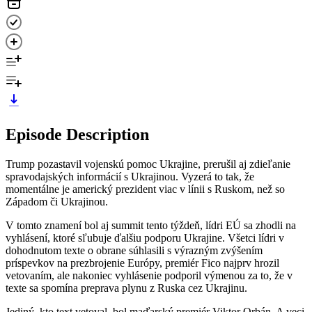
Episode Description
Trump pozastavil vojenskú pomoc Ukrajine, prerušil aj zdieľanie
spravodajských informácií s Ukrajinou. Vyzerá to tak, že
momentálne je americký prezident viac v línii s Ruskom, než so
Západom či Ukrajinou.
V tomto znamení bol aj summit tento týždeň, lídri EÚ sa zhodli na
vyhlásení, ktoré sľubuje ďalšiu podporu Ukrajine. Všetci lídri v
dohodnutom texte o obrane súhlasili s výrazným zvýšením
príspevkov na prezbrojenie Európy, premiér Fico najprv hrozil
vetovaním, ale nakoniec vyhlásenie podporil výmenou za to, že v
texte sa spomína preprava plynu z Ruska cez Ukrajinu.
Jediný, kto text vetoval, bol maďarský premiér Viktor Orbán. A veci